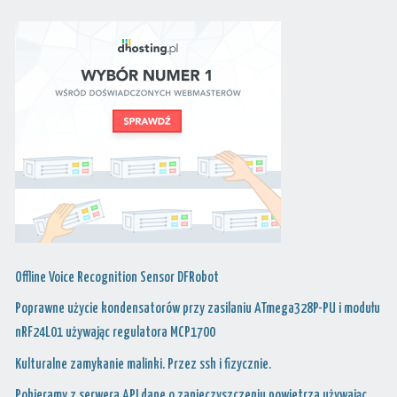
SIGNAL
NPN
TRANSISTOR"
Offline Voice Recognition Sensor DFRobot
Poprawne użycie kondensatorów przy zasilaniu ATmega328P-PU i modułu
nRF24L01 używając regulatora MCP1700
Kulturalne zamykanie malinki. Przez ssh i fizycznie.
Pobieramy z serwera API dane o zanieczyszczeniu powietrza używając