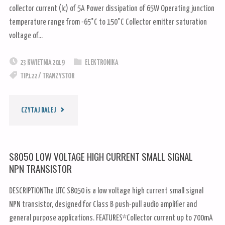
collector current (Ic) of 5A Power dissipation of 65W Operating junction
temperature range from -65°C to 150°C Collector emitter saturation
voltage of…
23 KWIETNIA 2019
ELEKTRONIKA
TIP122
/
TRANZYSTOR
"TIP
CZYTAJ DALEJ
122
S8050 LOW VOLTAGE HIGH CURRENT SMALL SIGNAL
–
NPN TRANSISTOR
NPN
DESCRIPTIONThe UTC S8050 is a low voltage high current small signal
NPN transistor, designed for Class B push-pull audio amplifier and
POWER
general purpose applications. FEATURES*Collector current up to 700mA