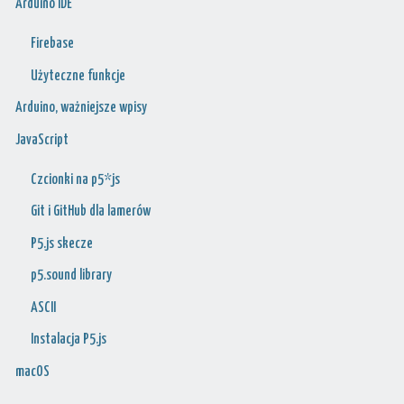
Arduino IDE
Firebase
Użyteczne funkcje
Arduino, ważniejsze wpisy
JavaScript
Czcionki na p5*js
Git i GitHub dla lamerów
P5.js skecze
p5.sound library
ASCII
Instalacja P5.js
macOS