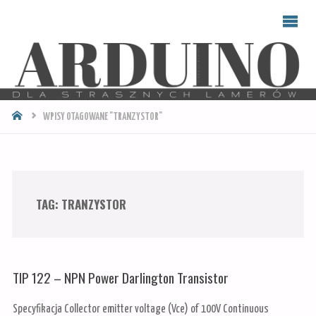
ARDUINO
DLA
STRASZNYCH
LAMERÓW
STRONA
WPISY OTAGOWANE "TRANZYSTOR"
GŁÓWNA
TAG:
TRANZYSTOR
TIP 122 – NPN Power Darlington Transistor
Specyfikacja Collector emitter voltage (Vce) of 100V Continuous