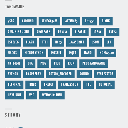
TAGOWANIE
7SEG
ARDUINO
ATMEGA328P
ATTINY85
BH1750
BLYNK
CZUJNIK RUCHU
DIGISPARK
DS3231
E-PAPER
ESP01
ESP32
ESP8266
FLASK
FTDI
HC05
JAVASCRIPT
JSON
LED
MACOS
MICROPYTHON
MOSFET
MQTT
NANO
NOKIA5110
NRF24L01
OTA
P5JS
PICO
PJON
PROGRAMOWANIE
PYTHON
RASPBERRY
ROTARY_ENCODER
SOUND
SYNTEZATOR
TERMINAL
TIMER
TM1637
TRANZYSTOR
TTL
TUTORIAL
USYPIANIE
VSC
WEMOS D1 MINI
S T R O N Y