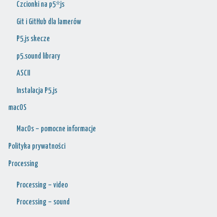
Czcionki na p5*js
Git i GitHub dla lamerów
P5.js skecze
p5.sound library
ASCII
Instalacja P5.js
macOS
MacOs – pomocne informacje
Polityka prywatności
Processing
Processing – video
Processing – sound