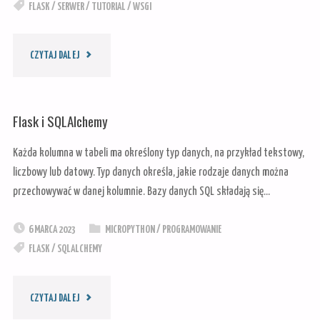
PICO"
FLASK
/
SERWER
/
TUTORIAL
/
WSGI
"SERWER
CZYTAJ DALEJ
WSGI
Flask i SQLAlchemy
GUNICORN
Każda kolumna w tabeli ma określony typ danych, na przykład tekstowy,
DLA
liczbowy lub datowy. Typ danych określa, jakie rodzaje danych można
przechowywać w danej kolumnie. Bazy danych SQL składają się…
FLASK-
6 MARCA 2023
MICROPYTHON
/
PROGRAMOWANIE
A"
FLASK
/
SQLALCHEMY
"FLASK
CZYTAJ DALEJ