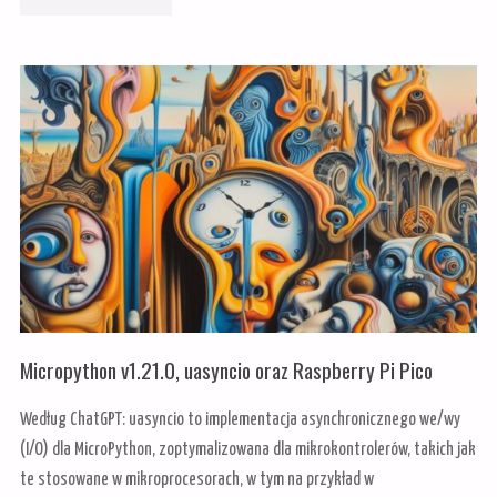
C3
SUPER
MINI"
Micropython v1.21.0, uasyncio oraz Raspberry Pi Pico
Według ChatGPT: uasyncio to implementacja asynchronicznego we/wy
(I/O) dla MicroPython, zoptymalizowana dla mikrokontrolerów, takich jak
te stosowane w mikroprocesorach, w tym na przykład w