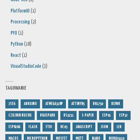
PlatformIO
(1)
Processing
(2)
PYO
(1)
Python
(18)
React
(1)
VisualStudioCode
(3)
TAGOWANIE
7SEG
ARDUINO
ATMEGA328P
ATTINY85
BH1750
BLYNK
CZUJNIK RUCHU
DIGISPARK
DS3231
E-PAPER
ESP01
ESP32
ESP8266
FLASK
FTDI
HC05
JAVASCRIPT
JSON
LED
MACOS
MICROPYTHON
MOSFET
MQTT
NANO
NOKIA5110