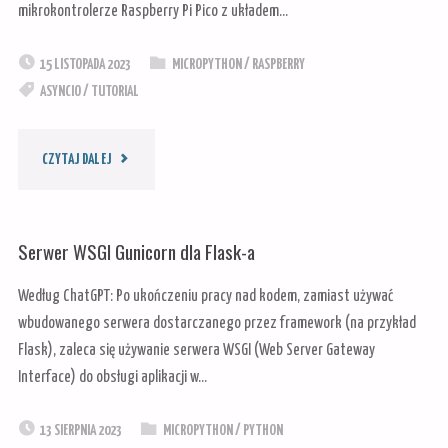
mikrokontrolerze Raspberry Pi Pico z układem…
15 LISTOPADA 2023
MICROPYTHON
/
RASPBERRY
ASYNCIO
/
TUTORIAL
"MICROPYTHON
CZYTAJ DALEJ
V1.21.0,
Serwer WSGI Gunicorn dla Flask-a
UASYNCIO
Według ChatGPT: Po ukończeniu pracy nad kodem, zamiast używać
ORAZ
wbudowanego serwera dostarczanego przez framework (na przykład
Flask), zaleca się używanie serwera WSGI (Web Server Gateway
RASPBERRY
Interface) do obsługi aplikacji w…
PI
13 SIERPNIA 2023
MICROPYTHON
/
PYTHON