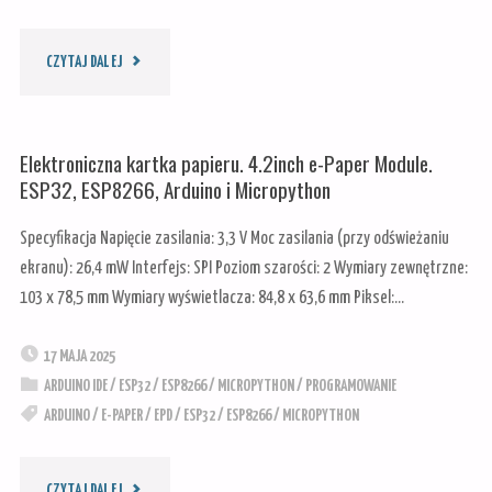
"OFFLINE
CZYTAJ DALEJ
VOICE
Elektroniczna kartka papieru. 4.2inch e-Paper Module.
RECOGNITION
ESP32, ESP8266, Arduino i Micropython
SENSOR
Specyfikacja Napięcie zasilania: 3,3 V Moc zasilania (przy odświeżaniu
ekranu): 26,4 mW Interfejs: SPI Poziom szarości: 2 Wymiary zewnętrzne:
DFROBOT"
103 x 78,5 mm Wymiary wyświetlacza: 84,8 x 63,6 mm Piksel:…
17 MAJA 2025
ARDUINO IDE
/
ESP32
/
ESP8266
/
MICROPYTHON
/
PROGRAMOWANIE
ARDUINO
/
E-PAPER
/
EPD
/
ESP32
/
ESP8266
/
MICROPYTHON
"ELEKTRONICZNA
CZYTAJ DALEJ