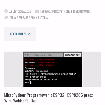
11 LISTOPADA 2022
ESP8266
/
MICROPYTHON
/
PROGRAMOWANIE
ESP01
/
ESP8266
/
FTDI
/
TUTORIAL
"ESP01
CZYTAJ DALEJ
I
MICROPYTHON"
MicroPython: Programowanie ESP32 i ESP8266 przez
WiFi. WebREPL, flash