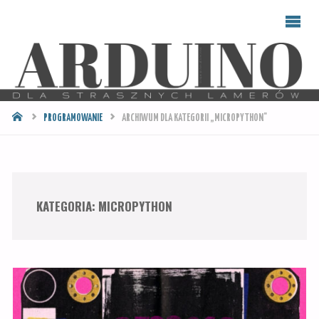
ARDUINO
DLA
STRASZNYCH
LAMERÓW
STRONA
PROGRAMOWANIE
ARCHIWUM DLA KATEGORII „MICROPYTHON"
GŁÓWNA
KATEGORIA:
MICROPYTHON