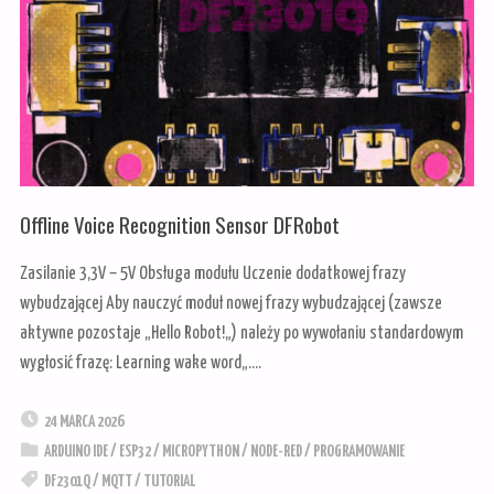
Offline Voice Recognition Sensor DFRobot
Zasilanie 3,3V – 5V Obsługa modułu Uczenie dodatkowej frazy
wybudzającej Aby nauczyć moduł nowej frazy wybudzającej (zawsze
aktywne pozostaje „Hello Robot!„) należy po wywołaniu standardowym
wygłosić frazę: Learning wake word„….
24 MARCA 2026
ARDUINO IDE
/
ESP32
/
MICROPYTHON
/
NODE-RED
/
PROGRAMOWANIE
DF2301Q
/
MQTT
/
TUTORIAL