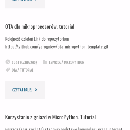
KARTKA
OTA dla mikroprocesorów, tutorial
PAPIERU.
Kolejność działań Link do repozytorium
4.2INCH
https://github.com/yarogniew/ota_micropython_template.git
E-
26 STYCZNIA 2025
ESP8266
/
MICROPYTHON
OTA
/
TUTORIAL
PAPER
MODULE.
"OTA
CZYTAJ DALEJ
ESP32,
DLA
Korzystanie z gniazd w MicroPython. Tutorial
ESP8266,
MIKROPROCESORÓW,
ARDUINO
Gniazda (ang. sockets) stanowią podstawę komunikacji przez internet.