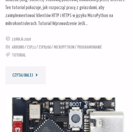
TUTORIAL"
Ten tutorial pokazuje, jak rozpocząć pracę z gniazdami, aby
I
zaimplementować klientów HTTP i HTTPS w języku MicroPython na
mikrokontrolerach. Tutorial Wprowadzenie Jeśli…
MICROPYTHON"
19 MAJA 2024
ARDUINO
/
ESP32
/
ESP8266
/
MICROPYTHON
/
PROGRAMOWANIE
TUTORIAL
"KORZYSTANIE
CZYTAJ DALEJ
Z
GNIAZD
W