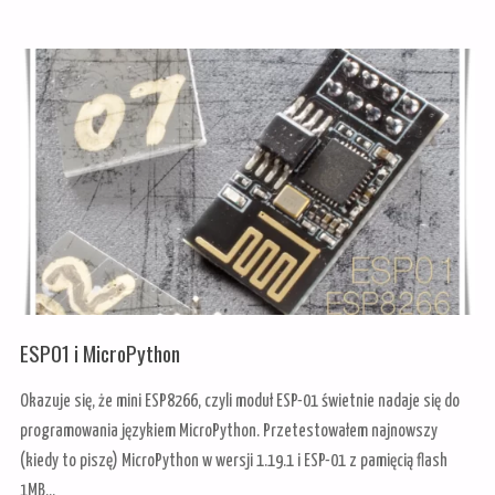
I
SQLALCHEMY"
ESP01 i MicroPython
Okazuje się, że mini ESP8266, czyli moduł ESP-01 świetnie nadaje się do
programowania językiem MicroPython. Przetestowałem najnowszy
(kiedy to piszę) MicroPython w wersji 1.19.1 i ESP-01 z pamięcią flash
1MB…