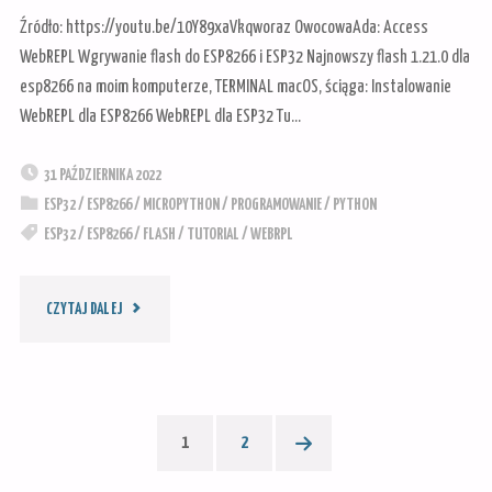
Źródło: https://youtu.be/10Y89xaVkqworaz OwocowaAda: Access
WebREPL Wgrywanie flash do ESP8266 i ESP32 Najnowszy flash 1.21.0 dla
esp8266 na moim komputerze, TERMINAL macOS, ściąga: Instalowanie
WebREPL dla ESP8266 WebREPL dla ESP32 Tu…
31 PAŹDZIERNIKA 2022
ESP32
/
ESP8266
/
MICROPYTHON
/
PROGRAMOWANIE
/
PYTHON
ESP32
/
ESP8266
/
FLASH
/
TUTORIAL
/
WEBRPL
"MICROPYTHON:
CZYTAJ DALEJ
PROGRAMOWANIE
ESP32
1
2
Stronicowanie
I