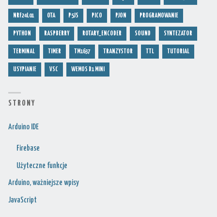
NRF24L01
OTA
P5JS
PICO
PJON
PROGRAMOWANIE
PYTHON
RASPBERRY
ROTARY_ENCODER
SOUND
SYNTEZATOR
TERMINAL
TIMER
TM1637
TRANZYSTOR
TTL
TUTORIAL
USYPIANIE
VSC
WEMOS D1 MINI
S T R O N Y
Arduino IDE
Firebase
Użyteczne funkcje
Arduino, ważniejsze wpisy
JavaScript