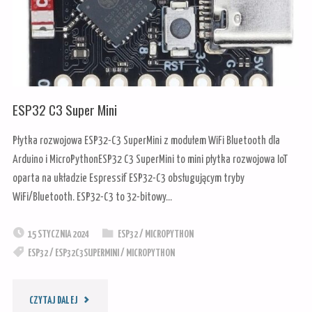
MICROPYTHON.
TUTORIAL"
ESP32 C3 Super Mini
Płytka rozwojowa ESP32-C3 SuperMini z modułem WiFi Bluetooth dla
Arduino i MicroPythonESP32 C3 SuperMini to mini płytka rozwojowa IoT
oparta na układzie Espressif ESP32-C3 obsługującym tryby
WiFi/Bluetooth. ESP32-C3 to 32-bitowy…
15 STYCZNIA 2024
ESP32
/
MICROPYTHON
ESP32
/
ESP32C3SUPERMINI
/
MICROPYTHON
"ESP32
CZYTAJ DALEJ