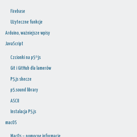
Firebase
Użyteczne funkcje
Arduino, ważniejsze wpisy
JavaScript
Czcionki na p5*js
Git i GitHub dla lamerów
P5.js skecze
p5.sound library
ASCII
Instalacja P5.js
macOS
MacOs – pomocne informacje