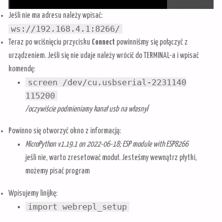
Jeśli nie ma adresu należy wpisać:
ws://192.168.4.1:8266/
Teraz po wciśnięciu przycisku
Connect
powinniśmy się połączyć z
urządzeniem. Jeśli się nie udaje należy wrócić do TERMINAL-a i wpisać
komendę:
screen /dev/cu.usbserial-2231140
115200
/oczywiście podmieniamy kanał usb na własny
/
Powinno się otworzyć okno z informacją:
MicroPython v1.19.1 on 2022-06-18; ESP module with ESP8266
jeśli nie, warto zresetować moduł. Jesteśmy wewnątrz płytki,
możemy pisać program
Wpisujemy linijkę:
import webrepl_setup