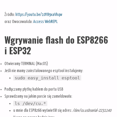
Źródło:
https://youtu.be/10Y89xaVkqw
oraz OwocowaAda:
Access WebREPL
Wgrywanie flash do ESP8266
i ESP32
Otwieramy TERMINAL (MacOS)
Jeśli nie mamy zainstalowanego esptool instalujemy:
sudo easy_install esptool
Podłączamy płytkę kablem do portu USB
Sprawdzamy na jakim porcie się zameldowała:
ls /dev/cu.*
u mnie dla ESP8266 wyświetlił się adres:
/dev/cu.usbserial-2231140