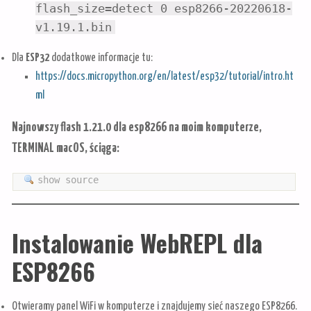
flash_size=detect 0 esp8266-20220618-
v1.19.1.bin
Dla
ESP32
dodatkowe informacje tu:
https://docs.micropython.org/en/latest/esp32/tutorial/intro.ht
ml
Najnowszy flash 1.21.0 dla esp8266 na moim komputerze,
TERMINAL macOS, ściąga:
show source
Instalowanie WebREPL dla
ESP8266
Otwieramy panel WiFi w komputerze i znajdujemy sieć naszego ESP8266.