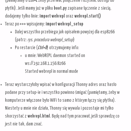
(pamiętamy o
Ctrl+C
żeby przerwać połączenie i uzyskać dostęp do
płytki). Jeśli mamy już w pliku
boot.py
zapisane łączenie z siecią,
dodajemy tylko linie:
import webrepl
oraz
webrepl.start()
Teraz po
>>>
wpisujemy:
import webrepl_setup
Dalej wszystko przebiega jak opisałem powyżej dla esp8266
(patrz:
rys. procedura webrepl_setup
)
Po restarcie (
Ctrl+D
) otrzymujemy info:
u mnie: WebREPL daemon started on
ws://192.168.1.156:8266
Started webrepl in normal mode
Teraz wystarczyłoby wpisać w konfiguracji Thonny adres oraz hasło
podane przy setup-ie i wszystko powinno śmigać (pamiętamy, żeby w
komputerze włączone było WiFi to samo z którym łączy się płytka).
Niestety u mnie nie działa, Thonny się wywala i pozostaje mi tylko
skorzystać z
webrepl.html
. Będę nad tym pracował, jeśli sprawdzę co
jest nie tak, dam znać.