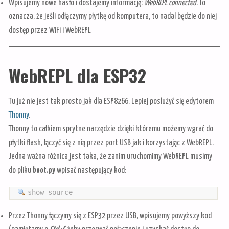
Wpisujemy nowe hasło i dostajemy informację:
WebREPL connected
. To
oznacza, że jeśli odłączymy płytkę od komputera, to nadal będzie do niej
dostęp przez WiFi i WebREPL
WebREPL dla ESP32
Tu już nie jest tak prosto jak dla ESP8266. Lepiej posłużyć się edytorem
Thonny
.
Thonny to całkiem sprytne narzędzie dzięki któremu możemy wgrać do
płytki flash, łączyć się z nią przez port USB jak i korzystając z WebREPL.
Jedna ważna różnica jest taka, że zanim uruchomimy WebREPL musimy
do pliku
boot.py
wpisać następujący kod:
show source
Przez Thonny łączymy się z ESP32 przez USB, wpisujemy powyższy kod