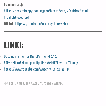
Dokumentacja
:
https://docs.micropython.org/en/latest/esp32/quickref.html?
highlight=webrepl
GitHub
:
https://github.com/micropython/webrepl
LINKI:
Documentation for MicroPython v1.19.1
ESP32 MicroPython pro-tip: Use WebREPL within Thonny
https://www.youtube.com/watch?v=EnTqX_nLTHM
ESP32
/
ESP8266
/
FLASH
/
TUTORIAL
/
WEBRPL