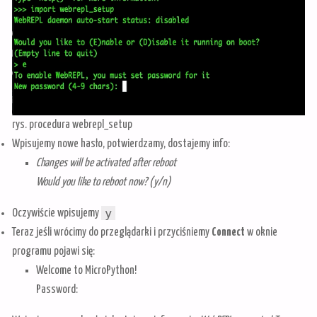
rys. procedura webrepl_setup
Wpisujemy nowe hasło, potwierdzamy, dostajemy info:
Changes will be activated after reboot
Would you like to reboot now? (y/n)
y
Oczywiście wpisujemy
Teraz jeśli wrócimy do przeglądarki i przyciśniemy
Connect
w oknie
programu pojawi się:
Welcome to MicroPython!
Password: