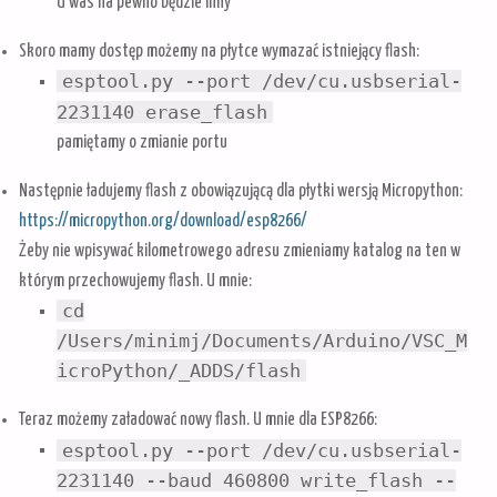
U was na pewno będzie inny
Skoro mamy dostęp możemy na płytce wymazać istniejący flash:
esptool.py --port /dev/cu.usbserial-
2231140 erase_flash
pamiętamy o zmianie portu
Następnie ładujemy flash z obowiązującą dla płytki wersją Micropython:
https://micropython.org/download/esp8266/
Żeby nie wpisywać kilometrowego adresu zmieniamy katalog na ten w
którym przechowujemy flash. U mnie:
cd
/Users/minimj/Documents/Arduino/VSC_M
icroPython/_ADDS/flash
Teraz możemy załadować nowy flash. U mnie dla ESP8266:
esptool.py --port /dev/cu.usbserial-
2231140 --baud 460800 write_flash --