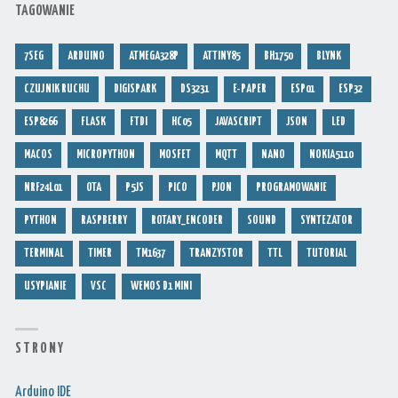
TAGOWANIE
7SEG
ARDUINO
ATMEGA328P
ATTINY85
BH1750
BLYNK
CZUJNIK RUCHU
DIGISPARK
DS3231
E-PAPER
ESP01
ESP32
ESP8266
FLASK
FTDI
HC05
JAVASCRIPT
JSON
LED
MACOS
MICROPYTHON
MOSFET
MQTT
NANO
NOKIA5110
NRF24L01
OTA
P5JS
PICO
PJON
PROGRAMOWANIE
PYTHON
RASPBERRY
ROTARY_ENCODER
SOUND
SYNTEZATOR
TERMINAL
TIMER
TM1637
TRANZYSTOR
TTL
TUTORIAL
USYPIANIE
VSC
WEMOS D1 MINI
S T R O N Y
Arduino IDE