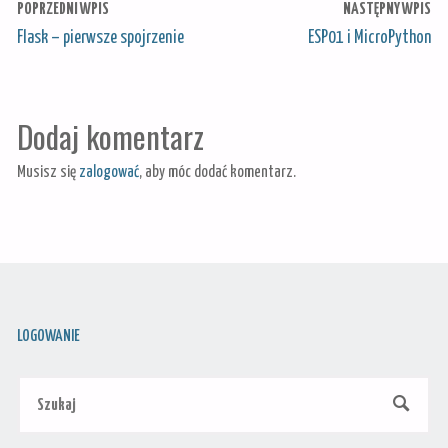
POPRZEDNI WPIS
NASTĘPNY WPIS
Flask – pierwsze spojrzenie
ESP01 i MicroPython
Dodaj komentarz
Musisz się
zalogować
, aby móc dodać komentarz.
LOGOWANIE
Szu
SZUKAJ