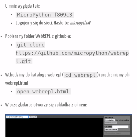
U mnie wygląda tak:
MicroPython-f809c3
Logujemy się do sieci. Hasło to:
micropythoN
Pobieramy folder WebREPL z github-a:
git clone
https://github.com/micropython/webrep
l.git
cd webrepl
Wchodzimy do katalogu webrepl (
)i uruchamiamy plik
webrepl.html
open webrepl.html
W przeglądarce otworzy się zakładka z oknem: