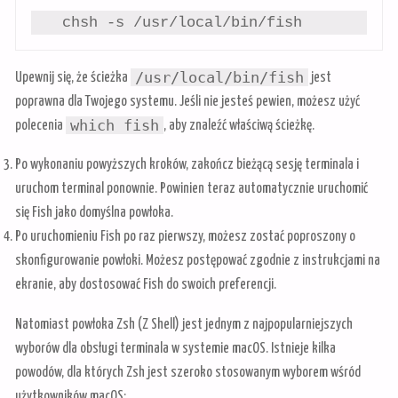
   chsh -s /usr/local/bin/fish
/usr/local/bin/fish
Upewnij się, że ścieżka
jest
poprawna dla Twojego systemu. Jeśli nie jesteś pewien, możesz użyć
which fish
polecenia
, aby znaleźć właściwą ścieżkę.
Po wykonaniu powyższych kroków, zakończ bieżącą sesję terminala i
uruchom terminal ponownie. Powinien teraz automatycznie uruchomić
się Fish jako domyślna powłoka.
Po uruchomieniu Fish po raz pierwszy, możesz zostać poproszony o
skonfigurowanie powłoki. Możesz postępować zgodnie z instrukcjami na
ekranie, aby dostosować Fish do swoich preferencji.
Natomiast powłoka Zsh (Z Shell) jest jednym z najpopularniejszych
wyborów dla obsługi terminala w systemie macOS. Istnieje kilka
powodów, dla których Zsh jest szeroko stosowanym wyborem wśród
użytkowników macOS: