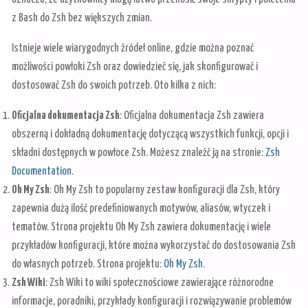
z Bash do Zsh bez większych zmian.
Istnieje wiele wiarygodnych źródeł online, gdzie można poznać
możliwości powłoki Zsh oraz dowiedzieć się, jak skonfigurować i
dostosować Zsh do swoich potrzeb. Oto kilka z nich:
Oficjalna dokumentacja Zsh
: Oficjalna dokumentacja Zsh zawiera
obszerną i dokładną dokumentację dotyczącą wszystkich funkcji, opcji i
składni dostępnych w powłoce Zsh. Możesz znaleźć ją na stronie:
Zsh
Documentation
.
Oh My Zsh
: Oh My Zsh to popularny zestaw konfiguracji dla Zsh, który
zapewnia dużą ilość predefiniowanych motywów, aliasów, wtyczek i
tematów. Strona projektu Oh My Zsh zawiera dokumentację i wiele
przykładów konfiguracji, które można wykorzystać do dostosowania Zsh
do własnych potrzeb. Strona projektu:
Oh My Zsh
.
Zsh Wiki
: Zsh Wiki to wiki społecznościowe zawierające różnorodne
informacje, poradniki, przykłady konfiguracji i rozwiązywanie problemów