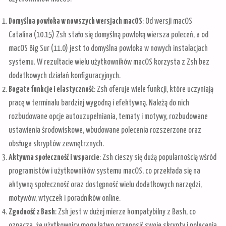
Domyślna powłoka w nowszych wersjach macOS
: Od wersji macOS
Catalina (10.15) Zsh stało się domyślną powłoką wiersza poleceń, a od
macOS Big Sur (11.0) jest to domyślna powłoka w nowych instalacjach
systemu. W rezultacie wielu użytkowników macOS korzysta z Zsh bez
dodatkowych działań konfiguracyjnych.
Bogate funkcje i elastyczność
: Zsh oferuje wiele funkcji, które uczyniają
pracę w terminalu bardziej wygodną i efektywną. Należą do nich
rozbudowane opcje autouzupełniania, tematy i motywy, rozbudowane
ustawienia środowiskowe, wbudowane polecenia rozszerzone oraz
obsługa skryptów zewnętrznych.
Aktywna społeczność i wsparcie
: Zsh cieszy się dużą popularnością wśród
programistów i użytkowników systemu macOS, co przekłada się na
aktywną społeczność oraz dostępność wielu dodatkowych narzędzi,
motywów, wtyczek i poradników online.
Zgodność z Bash
: Zsh jest w dużej mierze kompatybilny z Bash, co
oznacza, że ​​użytkownicy mogą łatwo przenosić swoje skrypty i polecenia