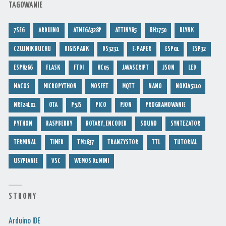
TAGOWANIE
7SEG
ARDUINO
ATMEGA328P
ATTINY85
BH1750
BLYNK
CZUJNIK RUCHU
DIGISPARK
DS3231
E-PAPER
ESP01
ESP32
ESP8266
FLASK
FTDI
HC05
JAVASCRIPT
JSON
LED
MACOS
MICROPYTHON
MOSFET
MQTT
NANO
NOKIA5110
NRF24L01
OTA
P5JS
PICO
PJON
PROGRAMOWANIE
PYTHON
RASPBERRY
ROTARY_ENCODER
SOUND
SYNTEZATOR
TERMINAL
TIMER
TM1637
TRANZYSTOR
TTL
TUTORIAL
USYPIANIE
VSC
WEMOS D1 MINI
S T R O N Y
Arduino IDE