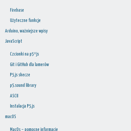
Firebase
Użyteczne funkcje
Arduino, ważniejsze wpisy
JavaScript
Czcionki na p5*js
Git i GitHub dla lamerów
P5.js skecze
p5.sound library
ASCII
Instalacja P5.js
macOS
MacOs – pomocne informacje