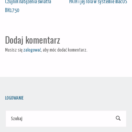
Czujnik natężenia światła
PATH i jej rola w systemie macOS
BH1750
Dodaj komentarz
Musisz się
zalogować
, aby móc dodać komentarz.
LOGOWANIE
Szu
SZUKAJ