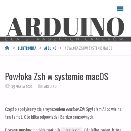
ARDUINO
DLA
STRASZNYCH
LAMERÓW
STRONA
ELEKTRONIKA
ARDUINO
POWŁOKA ZSH W SYSTEMIE MACOS
GŁÓWNA
Powłoka Zsh w systemie macOS
15 MARCA 2024
ARDUINO
Często spotykamy się z wyrażeniem
powłoka
Zsh
. Spytałem AI co wie na
ten temat. Oto kilka odpowiedzi. Bardzo sensownych.
.zshrc
Czasem musimy modyfikować plik
. Oto kilka zadań, które