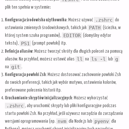
plik ten spełnia w systemie
:
.zshrc
Konfiguracja środowiska użytkownika
: Możesz używać
do
PATH
ustawiania zmiennych środowiskowych, takich jak
(ścieżka, w
EDITOR
której system szuka programów),
(domyślny edytor
PS1
tekstu),
(prompt powłoki) itp.
Definicja aliasów
: Możesz tworzyć skróty dla długich poleceń za pomocą
ll
ls -l
g
aliasów. Na przykład, możesz ustawić alias
na
lub
git
na
.
Konfiguracja powłoki Zsh
: Możesz dostosować zachowanie powłoki Zsh
do swoich preferencji, takich jak wybór motywu, ustawienia kolorów,
preferowane polecenia historii itp.
Uruchamianie skryptów inicjalizacyjnych
: Możesz wykorzystać
.zshrc
, aby uruchomić skrypty lub pliki konfiguracyjne podczas
startu powłoki Zsh. Na przykład, jeśli używasz narzędzia do zarządzania
nvm
pyenv
wersjami oprogramowania (np.
dla Node.js lub
dla