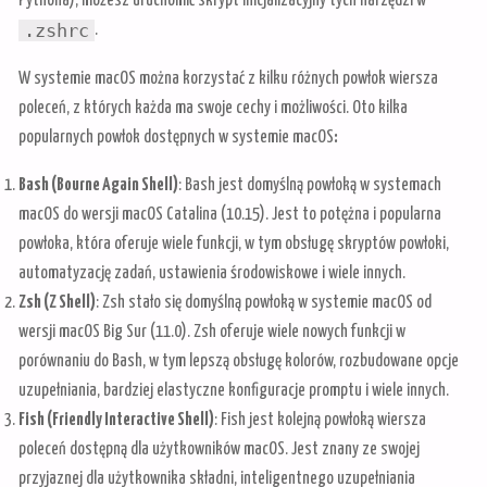
Pythona), możesz uruchomić skrypt inicjalizacyjny tych narzędzi w
.zshrc
.
W systemie macOS można korzystać z kilku różnych powłok wiersza
poleceń, z których każda ma swoje cechy i możliwości. Oto kilka
popularnych powłok dostępnych w systemie macOS
:
Bash (Bourne Again Shell)
: Bash jest domyślną powłoką w systemach
macOS do wersji macOS Catalina (10.15). Jest to potężna i popularna
powłoka, która oferuje wiele funkcji, w tym obsługę skryptów powłoki,
automatyzację zadań, ustawienia środowiskowe i wiele innych.
Zsh (Z Shell)
: Zsh stało się domyślną powłoką w systemie macOS od
wersji macOS Big Sur (11.0). Zsh oferuje wiele nowych funkcji w
porównaniu do Bash, w tym lepszą obsługę kolorów, rozbudowane opcje
uzupełniania, bardziej elastyczne konfiguracje promptu i wiele innych.
Fish (Friendly Interactive Shell)
: Fish jest kolejną powłoką wiersza
poleceń dostępną dla użytkowników macOS. Jest znany ze swojej
przyjaznej dla użytkownika składni, inteligentnego uzupełniania