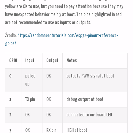
yellow are OK to use, but you need to pay attention because they may
have unexpected behavior mainly at boot. The pins highlighted in red
are not recommended to use as inputs or outputs.
Źródło:
https://randomnerdtutorials.com/esp32-pinout-reference-
gpios/
GPIO
Input
Output
Notes
0
pulled
OK
outputs PWM signal at boot
up
1
TX pin
OK
debug output at boot
2
OK
OK
connected to on-board LED
3
OK
RX pin
HIGH at boot