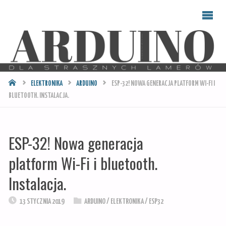
ARDUINO
DLA
STRASZNYCH
LAMERÓW
STRONA
ELEKTRONIKA
ARDUINO
ESP-32! NOWA GENERACJA PLATFORM WI-FI I
GŁÓWNA
BLUETOOTH. INSTALACJA.
ESP-32! Nowa generacja
platform Wi-Fi i bluetooth.
Instalacja.
13 STYCZNIA 2019
ARDUINO
/
ELEKTRONIKA
/
ESP32