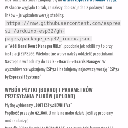
W skrócie wygląda to tak, że należy dopisać jeden z podanych tam
linków – ja wpisałem wersję stabilną:
https://raw.githubusercontent.com/espres
sif/arduino-esp32/gh-
pages/package_esp32_index.json
w “
Additional Board Manager URLs
”, podobnie jak robiliśmy to przy
instalacji ESP8266. Wielokrotne wpisy należy oddzielić przecinkami.
Następnie wchodzimy do
Tools -> Board: -> Boards Manager
. W
wyszukiwarce wpisujemy
ESP32
i instalujemy najnowszą wersję “
ESP32
by Espressif Systems
“:
WYBÓR PŁYTKI (BOARD) I PARAMETRÓW
PRZESYŁANIA PLIKÓW (UPLOAD)
Płytkę wybieramy
„DOIT ESP32 DEVKIT V1”
Prędkość przesyłu
92160
0. U mnie na maku działa, jeśli są problemy
można obniżyć.