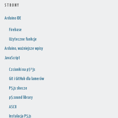
S T R O N Y
Arduino IDE
Firebase
Użyteczne funkcje
Arduino, ważniejsze wpisy
JavaScript
Czcionki na p5*js
Git i GitHub dla lamerów
P5.js skecze
p5.sound library
ASCII
Instalacja P5.js