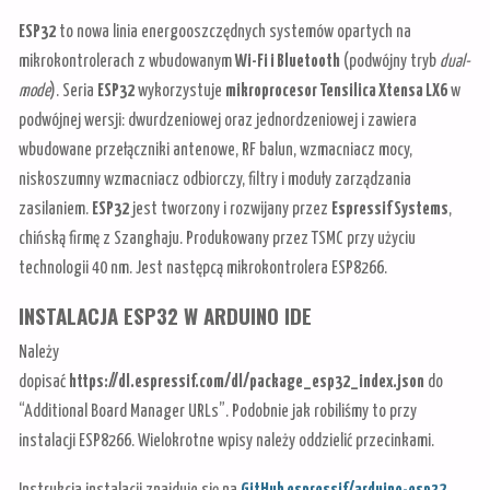
ESP32
to nowa linia energooszczędnych systemów opartych na
mikrokontrolerach z wbudowanym
Wi-Fi i Bluetooth
(podwójny tryb
dual-
mode
). Seria
ESP32
wykorzystuje
mikroprocesor Tensilica Xtensa LX6
w
podwójnej wersji: dwurdzeniowej oraz jednordzeniowej i zawiera
wbudowane przełączniki antenowe, RF balun, wzmacniacz mocy,
niskoszumny wzmacniacz odbiorczy, filtry i moduły zarządzania
zasilaniem.
ESP32
jest tworzony i rozwijany przez
Espressif Systems
,
chińską firmę z Szanghaju. Produkowany przez TSMC przy użyciu
technologii 40 nm. Jest następcą mikrokontrolera ESP8266.
INSTALACJA ESP32 W ARDUINO IDE
Należy
dopisać
https://dl.espressif.com/dl/package_esp32_index.json
do
“Additional Board Manager URLs”. Podobnie jak robiliśmy to przy
instalacji ESP8266. Wielokrotne wpisy należy oddzielić przecinkami.
Instrukcja instalacji znajduje się na
GitHub espressif/arduino-esp32