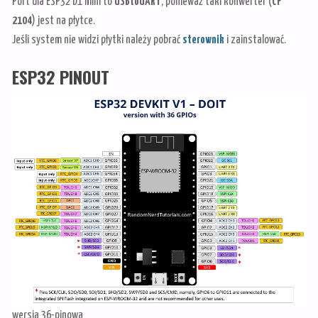
Port dla ESP32 D1 mini to
USBtoUART
, ponieważ taki konwerter (
CP
2104
) jest na płytce.
Jeśli system nie widzi płytki należy pobrać
sterownik
i zainstalować.
ESP32 PINOUT
wersja 36-pinowa