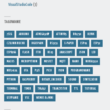
VisualStudioCode
(3)
TAGOWANIE
7SEG
ARDUINO
ATMEGA328P
ATTINY85
BH1750
BLYNK
CZUJNIK RUCHU
DIGISPARK
DS3231
E-PAPER
ESP01
ESP32
ESP8266
FLASK
FTDI
HC05
JAVASCRIPT
JSON
LED
MACOS
MICROPYTHON
MOSFET
MQTT
NANO
NOKIA5110
NRF24L01
OTA
P5JS
PICO
PJON
PROGRAMOWANIE
PYTHON
RASPBERRY
ROTARY_ENCODER
SOUND
SYNTEZATOR
TERMINAL
TIMER
TM1637
TRANZYSTOR
TTL
TUTORIAL
USYPIANIE
VSC
WEMOS D1 MINI