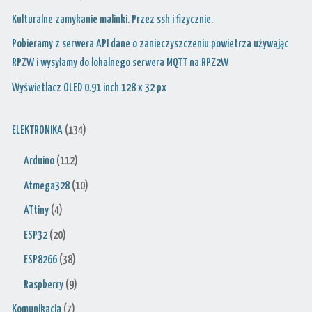
Kulturalne zamykanie malinki. Przez ssh i fizycznie.
Pobieramy z serwera API dane o zanieczyszczeniu powietrza używając
RPZW i wysyłamy do lokalnego serwera MQTT na RPZ2W
Wyświetlacz OLED 0.91 inch 128 x 32 px
ELEKTRONIKA
(134)
Arduino
(112)
Atmega328
(10)
ATtiny
(4)
ESP32
(20)
ESP8266
(38)
Raspberry
(9)
Komunikacja
(7)