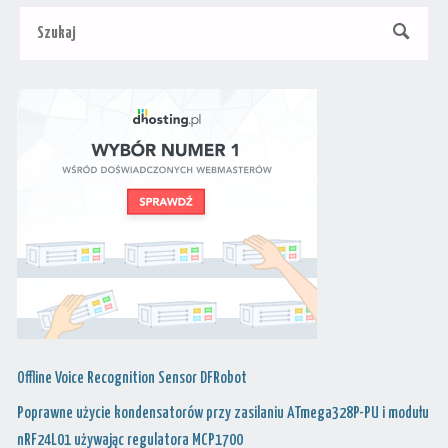
Szu
SZUKAJ
Offline Voice Recognition Sensor DFRobot
Poprawne użycie kondensatorów przy zasilaniu ATmega328P-PU i modułu
nRF24L01 używając regulatora MCP1700