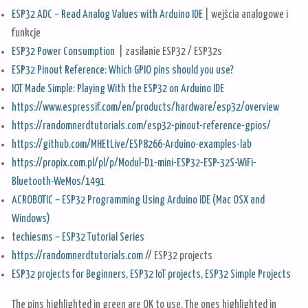
ESP32 ADC – Read Analog Values with Arduino IDE
| wejścia analogowe i
funkcje
ESP32 Power Consumption
| zasilanie ESP32 / ESP32s
ESP32 Pinout Reference: Which GPIO pins should you use?
IOT Made Simple: Playing With the ESP32 on Arduino IDE
https://www.espressif.com/en/products/hardware/esp32/overview
https://randomnerdtutorials.com/esp32-pinout-reference-gpios/
https://github.com/MHEtLive/ESP8266-Arduino-examples-lab
https://propix.com.pl/pl/p/Modul-D1-mini-ESP32-ESP-32S-WiFi-
Bluetooth-WeMos/1491
ACROBOTIC – ESP32 Programming Using Arduino IDE (Mac OSX and
Windows)
techiesms – ESP32 Tutorial Series
https://randomnerdtutorials.com
// ESP32 projects
ESP32 projects for Beginners, ESP32 IoT projects, ESP32 Simple Projects
The pins highlighted in green are OK to use. The ones highlighted in