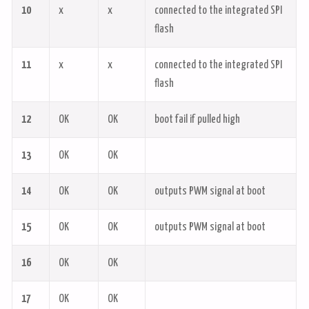
10
x
x
connected to the integrated SPI
flash
11
x
x
connected to the integrated SPI
flash
12
OK
OK
boot fail if pulled high
13
OK
OK
14
OK
OK
outputs PWM signal at boot
15
OK
OK
outputs PWM signal at boot
16
OK
OK
17
OK
OK