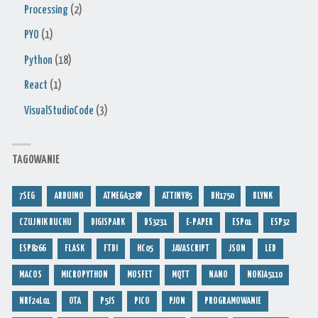
Processing
(2)
PYO
(1)
Python
(18)
React
(1)
VisualStudioCode
(3)
TAGOWANIE
7SEG
ARDUINO
ATMEGA328P
ATTINY85
BH1750
BLYNK
CZUJNIK RUCHU
DIGISPARK
DS3231
E-PAPER
ESP01
ESP32
ESP8266
FLASK
FTDI
HC05
JAVASCRIPT
JSON
LED
MACOS
MICROPYTHON
MOSFET
MQTT
NANO
NOKIA5110
NRF24L01
OTA
P5JS
PICO
PJON
PROGRAMOWANIE