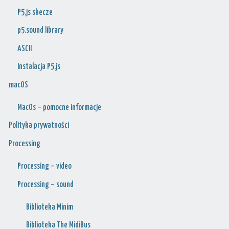
P5.js skecze
p5.sound library
ASCII
Instalacja P5.js
macOS
MacOs – pomocne informacje
Polityka prywatności
Processing
Processing – video
Processing – sound
Biblioteka Minim
Biblioteka The MidiBus