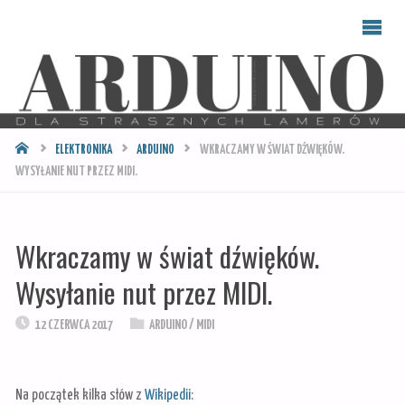
ARDUINO
DLA
STRASZNYCH
LAMERÓW
STRONA
ELEKTRONIKA
ARDUINO
WKRACZAMY W ŚWIAT DŹWIĘKÓW.
GŁÓWNA
WYSYŁANIE NUT PRZEZ MIDI.
Wkraczamy w świat dźwięków.
Wysyłanie nut przez MIDI.
12 CZERWCA 2017
ARDUINO
/
MIDI
Na początek kilka słów z
Wikipedii
: