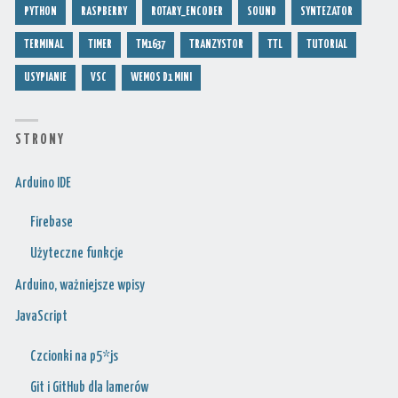
PYTHON
RASPBERRY
ROTARY_ENCODER
SOUND
SYNTEZATOR
TERMINAL
TIMER
TM1637
TRANZYSTOR
TTL
TUTORIAL
USYPIANIE
VSC
WEMOS D1 MINI
S T R O N Y
Arduino IDE
Firebase
Użyteczne funkcje
Arduino, ważniejsze wpisy
JavaScript
Czcionki na p5*js
Git i GitHub dla lamerów