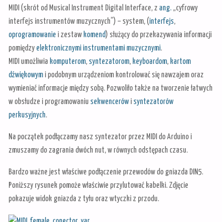
MIDI
(skrót od Musical Instrument Digital Interface, z
ang.
„cyfrowy
interfejs instrumentów muzycznych”) – system, (
interfejs
,
oprogramowanie
i zestaw
komend
) służący do przekazywania informacji
pomiędzy
elektronicznymi instrumentami muzycznymi
.
MIDI umożliwia
komputerom
,
syntezatorom
,
keyboardom
,
kartom
dźwiękowym
i podobnym urządzeniom kontrolować się nawzajem oraz
wymieniać informacje między sobą. Pozwoliło także na tworzenie łatwych
w obsłudze i programowaniu
sekwencerów
i
syntezatorów
perkusyjnych
.
Na początek podłączamy nasz syntezator przez MIDI do Arduino i
zmuszamy do zagrania dwóch nut, w równych odstępach czasu.
Bardzo ważne jest właściwe podłączenie przewodów do gniazda DIN5.
Poniższy rysunek pomoże właściwie przylutować kabelki. Zdjęcie
pokazuje widok gniazda z tyłu oraz wtyczki z przodu.