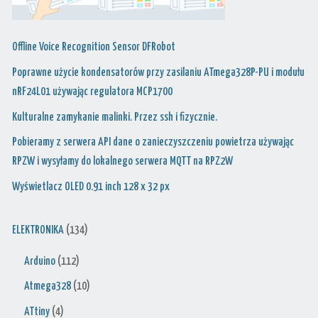
Offline Voice Recognition Sensor DFRobot
Poprawne użycie kondensatorów przy zasilaniu ATmega328P-PU i modułu
nRF24L01 używając regulatora MCP1700
Kulturalne zamykanie malinki. Przez ssh i fizycznie.
Pobieramy z serwera API dane o zanieczyszczeniu powietrza używając
RPZW i wysyłamy do lokalnego serwera MQTT na RPZ2W
Wyświetlacz OLED 0.91 inch 128 x 32 px
ELEKTRONIKA
(134)
Arduino
(112)
Atmega328
(10)
ATtiny
(4)