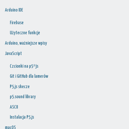
Arduino IDE
Firebase
Użyteczne funkcje
Arduino, ważniejsze wpisy
JavaScript
Czcionki na p5*js
Git i GitHub dla lamerów
P5.js skecze
p5.sound library
ASCII
Instalacja P5.js
macOS