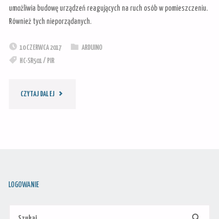
umożliwia budowę urządzeń reagujących na ruch osób w pomieszczeniu.
Również tych nieporządanych.
10 CZERWCA 2017
ARDUINO
HC-SR501
/
PIR
"PIR
CZYTAJ DALEJ
CZYLI
CZUJNIK
RUCHÓW
LOGOWANIE
CZŁOWIEKA"
Szu
SZUKAJ