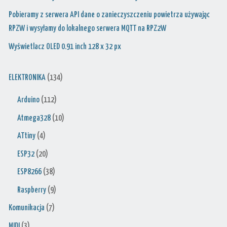
Pobieramy z serwera API dane o zanieczyszczeniu powietrza używając
RPZW i wysyłamy do lokalnego serwera MQTT na RPZ2W
Wyświetlacz OLED 0.91 inch 128 x 32 px
ELEKTRONIKA
(134)
Arduino
(112)
Atmega328
(10)
ATtiny
(4)
ESP32
(20)
ESP8266
(38)
Raspberry
(9)
Komunikacja
(7)
MIDI
(3)