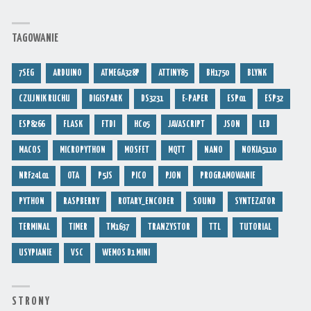
TAGOWANIE
7SEG
ARDUINO
ATMEGA328P
ATTINY85
BH1750
BLYNK
CZUJNIK RUCHU
DIGISPARK
DS3231
E-PAPER
ESP01
ESP32
ESP8266
FLASK
FTDI
HC05
JAVASCRIPT
JSON
LED
MACOS
MICROPYTHON
MOSFET
MQTT
NANO
NOKIA5110
NRF24L01
OTA
P5JS
PICO
PJON
PROGRAMOWANIE
PYTHON
RASPBERRY
ROTARY_ENCODER
SOUND
SYNTEZATOR
TERMINAL
TIMER
TM1637
TRANZYSTOR
TTL
TUTORIAL
USYPIANIE
VSC
WEMOS D1 MINI
S T R O N Y