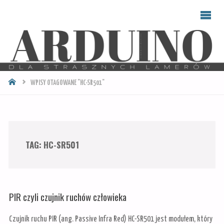
ARDUINO
DLA
STRASZNYCH
LAMERÓW
STRONA
WPISY OTAGOWANE "HC-SR501"
GŁÓWNA
TAG:
HC-SR501
PIR czyli czujnik ruchów człowieka
Czujnik ruchu PIR (ang. Passive Infra Red) HC-SR501 jest modułem, który