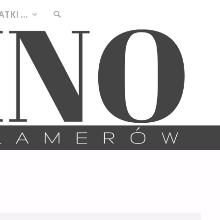
ATKI …
SZUKAJ