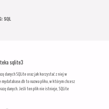
G:
SQL
oteka sqlite3
zę danych SQLite oraz jak korzystać z niej w
e mydatabase.db to nazwa pliku, w którym chcesz
zę danych. Jeśli ten plik nie istnieje, SQLite