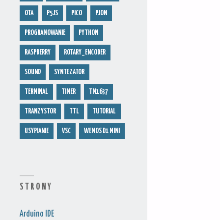
OTA
P5JS
PICO
PJON
PROGRAMOWANIE
PYTHON
RASPBERRY
ROTARY_ENCODER
SOUND
SYNTEZATOR
TERMINAL
TIMER
TM1637
TRANZYSTOR
TTL
TUTORIAL
USYPIANIE
VSC
WEMOS D1 MINI
S T R O N Y
Arduino IDE