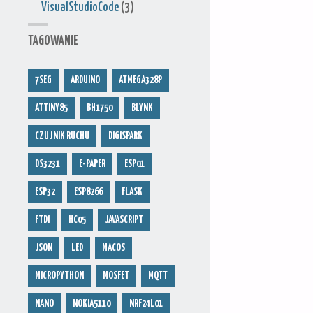
VisualStudioCode
(3)
TAGOWANIE
7SEG
ARDUINO
ATMEGA328P
ATTINY85
BH1750
BLYNK
CZUJNIK RUCHU
DIGISPARK
DS3231
E-PAPER
ESP01
ESP32
ESP8266
FLASK
FTDI
HC05
JAVASCRIPT
JSON
LED
MACOS
MICROPYTHON
MOSFET
MQTT
NANO
NOKIA5110
NRF24L01