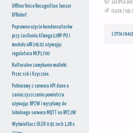
10 LIPCA 202
Offline Voice Recognition Sensor
FLASK
/
SQL
DFRobot
Poprawne użycie kondensatorów
CZYTAJ DAL
przy zasilaniu ATmega328P-PU i
modułu nRF24L01 używając
regulatora MCP1700
Kulturalne zamykanie malinki.
Przez ssh i fizycznie.
Pobieramy z serwera API dane o
zanieczyszczeniu powietrza
używając RPZW i wysyłamy do
lokalnego serwera MQTT na RPZ2W
Wyświetlacz OLED 0.91 inch 128 x