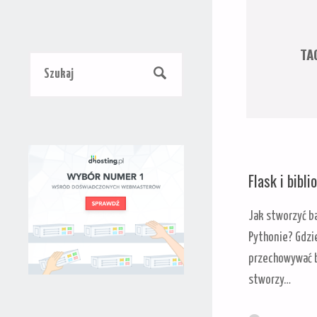
TA
Szukaj:
SZUKAJ
Flask i bibli
Jak stworzyć ba
Pythonie? Gdzi
przechowywać ba
stworzy…