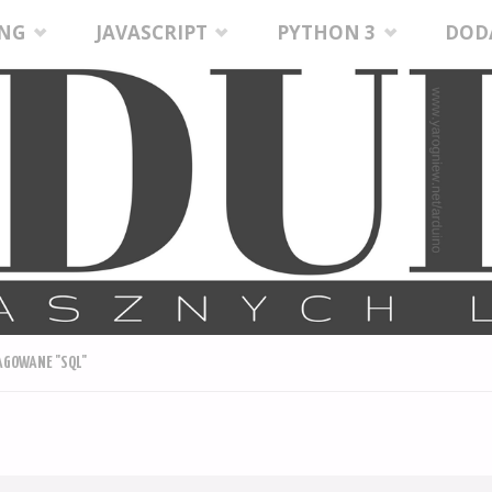
ING
JAVASCRIPT
PYTHON 3
DOD
AGOWANE "SQL"