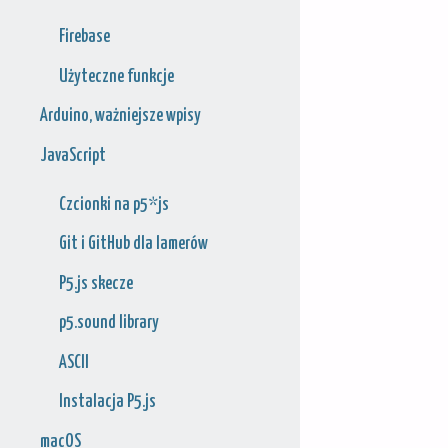
Firebase
Użyteczne funkcje
Arduino, ważniejsze wpisy
JavaScript
Czcionki na p5*js
Git i GitHub dla lamerów
P5.js skecze
p5.sound library
ASCII
Instalacja P5.js
macOS