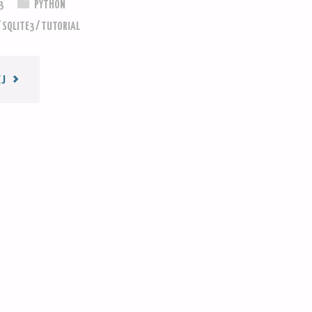
3
PYTHON
/
SQLITE3
/
TUTORIAL
"FLASK
EJ
I
BIBLIOTEKA
SQLITE3"