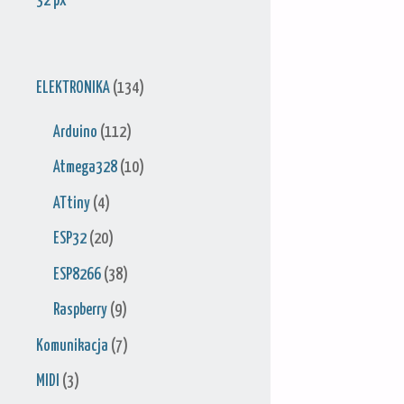
32 px
ELEKTRONIKA
(134)
Arduino
(112)
Atmega328
(10)
ATtiny
(4)
ESP32
(20)
ESP8266
(38)
Raspberry
(9)
Komunikacja
(7)
MIDI
(3)