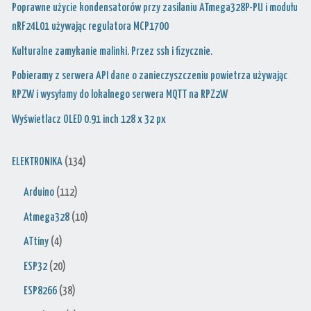
Poprawne użycie kondensatorów przy zasilaniu ATmega328P-PU i modułu
nRF24L01 używając regulatora MCP1700
Kulturalne zamykanie malinki. Przez ssh i fizycznie.
Pobieramy z serwera API dane o zanieczyszczeniu powietrza używając
RPZW i wysyłamy do lokalnego serwera MQTT na RPZ2W
Wyświetlacz OLED 0.91 inch 128 x 32 px
ELEKTRONIKA
(134)
Arduino
(112)
Atmega328
(10)
ATtiny
(4)
ESP32
(20)
ESP8266
(38)