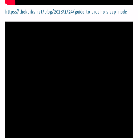
https://thekurks.net/blog/2018/1/24/guide-to-arduino-sleep-mode