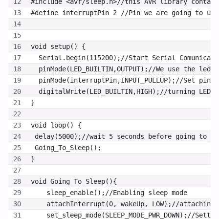
#include <avr/sleep.h>//this AVR library contain
#define interruptPin 2 //Pin we are going to use
void setup() {
  Serial.begin(115200);//Start Serial Comunicati
  pinMode(LED_BUILTIN,OUTPUT);//We use the led o
  pinMode(interruptPin,INPUT_PULLUP);//Set pin d
  digitalWrite(LED_BUILTIN,HIGH);//turning LED o
}
void loop() {
 delay(5000);//wait 5 seconds before going to sl
 Going_To_Sleep();
}
void Going_To_Sleep(){
    sleep_enable();//Enabling sleep mode
    attachInterrupt(0, wakeUp, LOW);//attaching 
    set_sleep_mode(SLEEP_MODE_PWR_DOWN);//Settin