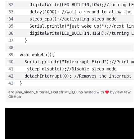
    digitalWrite(LED_BUILTIN,LOW);//turning LED 
    delay(1000); //wait a second to allow the le
    sleep_cpu();//activating sleep mode
    Serial.println("just woke up!");//next line 
    digitalWrite(LED_BUILTIN,HIGH);//turning LED
  }
void wakeUp(){
  Serial.println("Interrrupt Fired");//Print mes
   sleep_disable();//Disable sleep mode
  detachInterrupt(0); //Removes the interrupt fr
}
arduino_sleep_tutorial_sketch1v1_0_0.ino
hosted with
by
view raw
GitHub