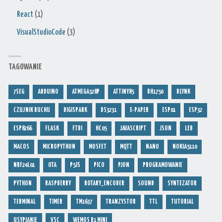
React
(1)
VisualStudioCode
(3)
TAGOWANIE
7SEG
ARDUINO
ATMEGA328P
ATTINY85
BH1750
BLYNK
CZUJNIK RUCHU
DIGISPARK
DS3231
E-PAPER
ESP01
ESP32
ESP8266
FLASK
FTDI
HC05
JAVASCRIPT
JSON
LED
MACOS
MICROPYTHON
MOSFET
MQTT
NANO
NOKIA5110
NRF24L01
OTA
P5JS
PICO
PJON
PROGRAMOWANIE
PYTHON
RASPBERRY
ROTARY_ENCODER
SOUND
SYNTEZATOR
TERMINAL
TIMER
TM1637
TRANZYSTOR
TTL
TUTORIAL
USYPIANIE
VSC
WEMOS D1 MINI