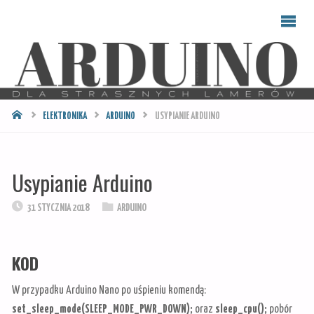
ARDUINO
DLA
STRASZNYCH
LAMERÓW
STRONA
ELEKTRONIKA
ARDUINO
USYPIANIE ARDUINO
GŁÓWNA
Usypianie Arduino
31 STYCZNIA 2018
ARDUINO
KOD
W przypadku Arduino Nano po uśpieniu komendą:
set_sleep_mode(SLEEP_MODE_PWR_DOWN);
oraz
sleep_cpu();
pobór