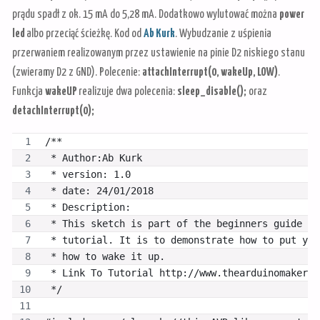
prądu spadł z ok. 15 mA do 5,28 mA. Dodatkowo wylutować można
power
led
albo przeciąć ścieżkę. Kod od
Ab Kurk
. Wybudzanie z uśpienia
przerwaniem realizowanym przez ustawienie na pinie D2 niskiego stanu
(zwieramy D2 z GND). Polecenie:
attachInterrupt(0, wakeUp, LOW)
.
Funkcja
wakeUP
realizuje dwa polecenia:
sleep_disable();
oraz
detachInterrupt(0);
/**
 * Author:Ab Kurk
 * version: 1.0
 * date: 24/01/2018
 * Description: 
 * This sketch is part of the beginners guide to
 * tutorial. It is to demonstrate how to put you
 * how to wake it up.
 * Link To Tutorial http://www.thearduinomakerma
 */