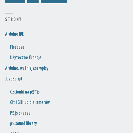
S T R O N Y
Arduino IDE
Firebase
Użyteczne funkcje
Arduino, ważniejsze wpisy
JavaScript
Czcionki na p5*js
Git i GitHub dla lamerów
P5.js skecze
p5.sound library