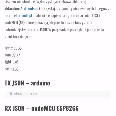
pisałem wielokrotnie. Wykorzystując ciekawą bibliotekę
bblanchon
ArduinoJson
i korzystając z pomocy niezawodnych kolegów z
forum
elektroda.pl
udało mi się napisać program na arduino (TX) i
nodeMCU (RX) które pokazują jak prosto można korzystać z
dobrodziejstw formatu
JSON
. W przykładzie przesyłana jest prosta
struktura danych:
temp: 35.33
hum: 77.77
light: 198
batt: 3.33
TX JSON – arduino
show source
RX JSON – nodeMCU ESP8266