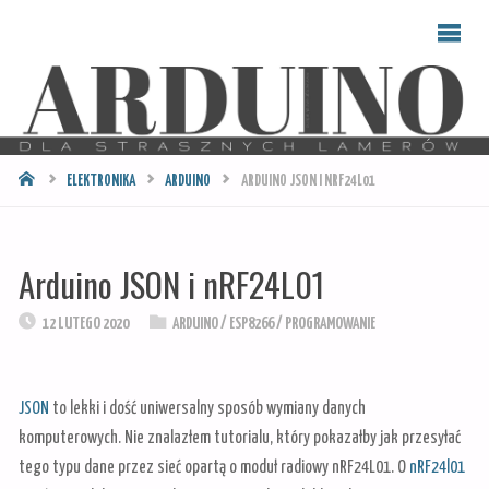
ARDUINO
DLA
STRASZNYCH
LAMERÓW
STRONA
ELEKTRONIKA
ARDUINO
ARDUINO JSON I NRF24L01
GŁÓWNA
Arduino JSON i nRF24L01
12 LUTEGO 2020
ARDUINO
/
ESP8266
/
PROGRAMOWANIE
JSON
to lekki i dość uniwersalny sposób wymiany danych
komputerowych. Nie znalazłem tutorialu, który pokazałby jak przesyłać
tego typu dane przez sieć opartą o moduł radiowy nRF24L01. O
nRF24l01