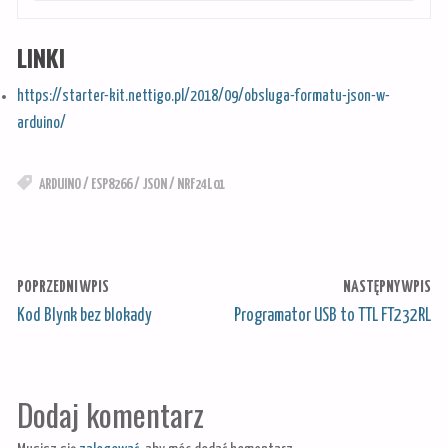
LINKI
https://starter-kit.nettigo.pl/2018/09/obsluga-formatu-json-w-
arduino/
ARDUINO
/
ESP8266
/
JSON
/
NRF24L01
POPRZEDNI WPIS
NASTĘPNY WPIS
Kod Blynk bez blokady
Programator USB to TTL FT232RL
Dodaj komentarz