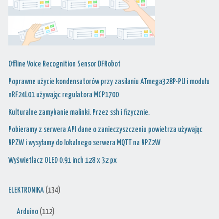
Offline Voice Recognition Sensor DFRobot
Poprawne użycie kondensatorów przy zasilaniu ATmega328P-PU i modułu
nRF24L01 używając regulatora MCP1700
Kulturalne zamykanie malinki. Przez ssh i fizycznie.
Pobieramy z serwera API dane o zanieczyszczeniu powietrza używając
RPZW i wysyłamy do lokalnego serwera MQTT na RPZ2W
Wyświetlacz OLED 0.91 inch 128 x 32 px
ELEKTRONIKA
(134)
Arduino
(112)