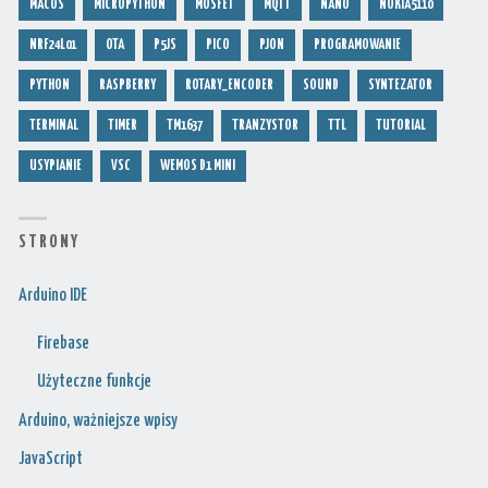
MACOS
MICROPYTHON
MOSFET
MQTT
NANO
NOKIA5110
NRF24L01
OTA
P5JS
PICO
PJON
PROGRAMOWANIE
PYTHON
RASPBERRY
ROTARY_ENCODER
SOUND
SYNTEZATOR
TERMINAL
TIMER
TM1637
TRANZYSTOR
TTL
TUTORIAL
USYPIANIE
VSC
WEMOS D1 MINI
S T R O N Y
Arduino IDE
Firebase
Użyteczne funkcje
Arduino, ważniejsze wpisy
JavaScript