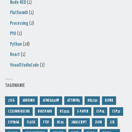
Node-RED
(1)
PlatformIO
(1)
Processing
(2)
PYO
(1)
Python
(18)
React
(1)
VisualStudioCode
(3)
TAGOWANIE
7SEG
ARDUINO
ATMEGA328P
ATTINY85
BH1750
BLYNK
CZUJNIK RUCHU
DIGISPARK
DS3231
E-PAPER
ESP01
ESP32
ESP8266
FLASK
FTDI
HC05
JAVASCRIPT
JSON
LED