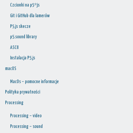
Czcionki na p5*js
Git i GitHub dla lamerów
P5.js skecze
p5.sound library
ASCII
Instalacja P5.js
macOS
MacOs – pomocne informacje
Polityka prywatności
Processing
Processing – video
Processing – sound